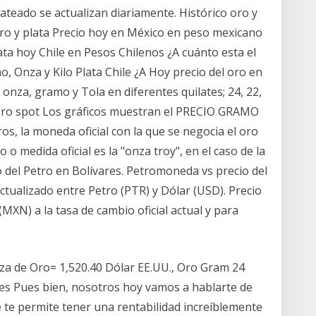
lateado se actualizan diariamente. Histórico oro y
. Oro y plata Precio hoy en México en peso mexicano
a hoy Chile en Pesos Chilenos ¿A cuánto esta el
, Onza y Kilo Plata Chile ¿A Hoy precio del oro en
onza, gramo y Tola en diferentes quilates; 24, 22,
el oro spot Los gráficos muestran el PRECIO GRAMO
s, la moneda oficial con la que se negocia el oro
o medida oficial es la "onza troy", en el caso de la
cio del Petro en Bolívares. Petromoneda vs precio del
tualizado entre Petro (PTR) y Dólar (USD). Precio
XN) a la tasa de cambio oficial actual y para
za de Oro= 1,520.40 Dólar EE.UU., Oro Gram 24
lates Pues bien, nosotros hoy vamos a hablarte de
e te permite tener una rentabilidad increíblemente