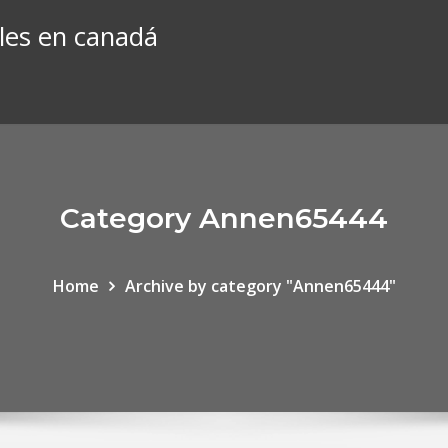
les en canadá
Category Annen65444
Home
Archive by category "Annen65444"