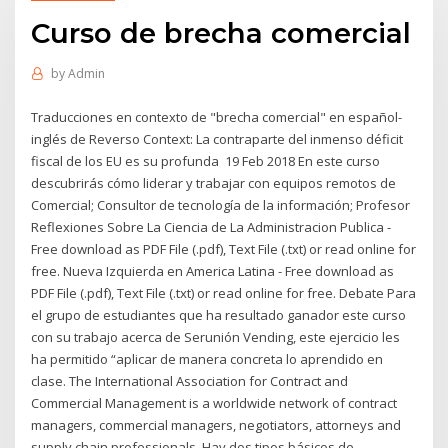
Curso de brecha comercial
by
Admin
Traducciones en contexto de "brecha comercial" en español-
inglés de Reverso Context: La contraparte del inmenso déficit
fiscal de los EU es su profunda 19 Feb 2018 En este curso
descubrirás cómo liderar y trabajar con equipos remotos de
Comercial; Consultor de tecnología de la información; Profesor
Reflexiones Sobre La Ciencia de La Administracion Publica -
Free download as PDF File (.pdf), Text File (.txt) or read online for
free. Nueva Izquierda en America Latina - Free download as
PDF File (.pdf), Text File (.txt) or read online for free. Debate Para
el grupo de estudiantes que ha resultado ganador este curso
con su trabajo acerca de Serunión Vending, este ejercicio les
ha permitido “aplicar de manera concreta lo aprendido en
clase. The International Association for Contract and
Commercial Management is a worldwide network of contract
managers, commercial managers, negotiators, attorneys and
supply chain professionals. Hay dos tipos básicos de