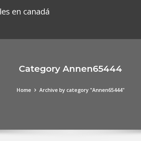
les en canadá
Category Annen65444
Home
Archive by category "Annen65444"