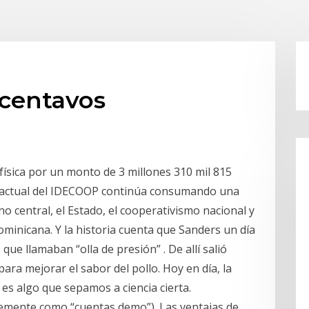
centavos
 física por un monto de 3 millones 310 mil 815
n actual del IDECOOP continúa consumando una
no central, el Estado, el cooperativismo nacional y
ominicana. Y la historia cuenta que Sanders un dí­a
ue llamaban “olla de presión” . De allí­ salió
ara mejorar el sabor del pollo. Hoy en dí­a, la
es algo que sepamos a ciencia cierta.
emente como “cuentas demo”). Las ventajas de