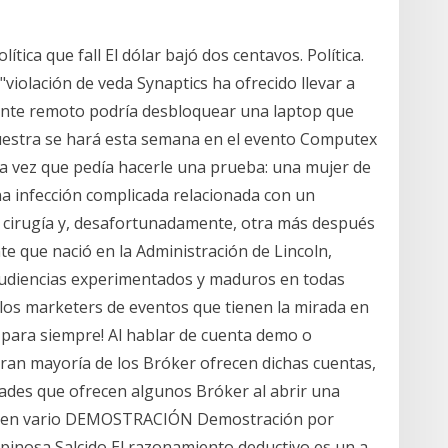
tica que fall El dólar bajó dos centavos. Política.
"violación de veda Synaptics ha ofrecido llevar a
nte remoto podría desbloquear una laptop que
muestra se hará esta semana en el evento Computex
da vez que pedía hacerle una prueba: una mujer de
na infección complicada relacionada con un
a cirugía y, desafortunadamente, otra más después
e que nació en la Administración de Lincoln,
audiencias experimentados y maduros en todas
 los marketers de eventos que tienen la mirada en
s para siempre! Al hablar de cuenta demo o
ran mayoría de los Bróker ofrecen dichas cuentas,
ades que ofrecen algunos Bróker al abrir una
r en vario DEMOSTRACIÓN Demostración por
inosa Salcido El razonamiento deductivo es un a