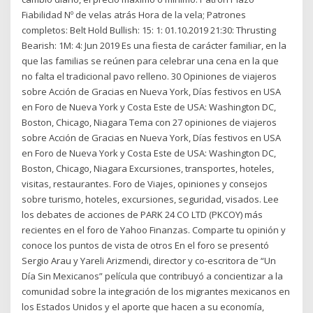
Fiabilidad Nº de velas atrás Hora de la vela; Patrones
completos: Belt Hold Bullish: 15: 1: 01.10.2019 21:30: Thrusting
Bearish: 1M: 4: Jun 2019 Es una fiesta de carácter familiar, en la
que las familias se reúnen para celebrar una cena en la que
no falta el tradicional pavo relleno. 30 Opiniones de viajeros
sobre Acción de Gracias en Nueva York, Días festivos en USA
en Foro de Nueva York y Costa Este de USA: Washington DC,
Boston, Chicago, Niagara Tema con 27 opiniones de viajeros
sobre Acción de Gracias en Nueva York, Días festivos en USA
en Foro de Nueva York y Costa Este de USA: Washington DC,
Boston, Chicago, Niagara Excursiones, transportes, hoteles,
visitas, restaurantes. Foro de Viajes, opiniones y consejos
sobre turismo, hoteles, excursiones, seguridad, visados. Lee
los debates de acciones de PARK 24 CO LTD (PKCOY) más
recientes en el foro de Yahoo Finanzas. Comparte tu opinión y
conoce los puntos de vista de otros En el foro se presentó
Sergio Arau y Yareli Arizmendi, director y co-escritora de “Un
Día Sin Mexicanos” película que contribuyó a concientizar a la
comunidad sobre la integración de los migrantes mexicanos en
los Estados Unidos y el aporte que hacen a su economía,