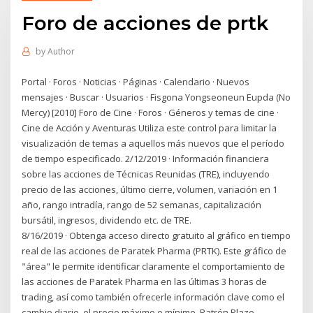
Foro de acciones de prtk
by
Author
Portal · Foros · Noticias · Páginas · Calendario · Nuevos
mensajes · Buscar · Usuarios · Fisgona Yongseoneun Eupda (No
Mercy) [2010] Foro de Cine · Foros · Géneros y temas de cine ·
Cine de Acción y Aventuras Utiliza este control para limitar la
visualización de temas a aquellos más nuevos que el período
de tiempo especificado. 2/12/2019 · Información financiera
sobre las acciones de Técnicas Reunidas (TRE), incluyendo
precio de las acciones, último cierre, volumen, variación en 1
año, rango intradía, rango de 52 semanas, capitalización
bursátil, ingresos, dividendo etc. de TRE.
8/16/2019 · Obtenga acceso directo gratuito al gráfico en tiempo
real de las acciones de Paratek Pharma (PRTK). Este gráfico de
"área" le permite identificar claramente el comportamiento de
las acciones de Paratek Pharma en las últimas 3 horas de
trading, así como también ofrecerle información clave como el
cambio diario, el precio máximo o mínimo. Patrón Plazo