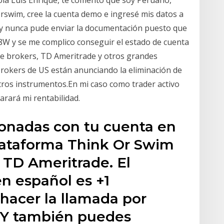
Hola Luis Enrique, te comento que soy Peruano,
rswim, cree la cuenta demo e ingresé mis datos a
y nunca pude enviar la documentación puesto que
W y se me complico conseguir el estado de cuenta
ive brokers, TD Ameritrade y otros grandes
rokers de US están anunciando la eliminación de
otros instrumentos.En mi caso como trader activo
arará mi rentabilidad.
ionadas con tu cuenta en
lataforma Think Or Swim
 TD Ameritrade. El
n español es +1
acer la llamada por
 Y también puedes