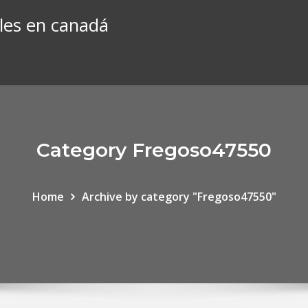
les en canadá
Category Fregoso47550
Home
Archive by category "Fregoso47550"