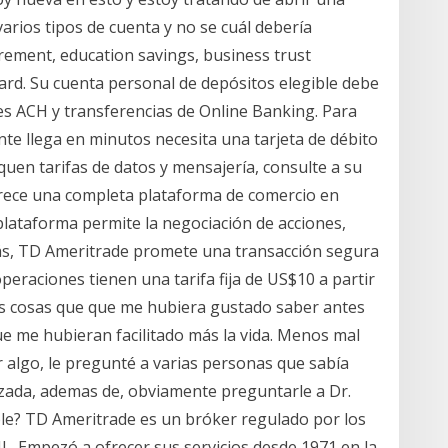
arios tipos de cuenta y no se cuál debería
rement, education savings, business trust
d. Su cuenta personal de depósitos elegible debe
nes ACH y transferencias de Online Banking. Para
e llega en minutos necesita una tarjeta de débito
quen tarifas de datos y mensajería, consulte a su
rece una completa plataforma de comercio en
 plataforma permite la negociación de acciones,
s, TD Ameritrade promete una transacción segura
peraciones tienen una tarifa fija de US$10 a partir
osas cosas que que me hubiera gustado saber antes
ue me hubieran facilitado más la vida. Menos mal
r algo, le pregunté a varias personas que sabía
izada, ademas de, obviamente preguntarle a Dr.
ble? TD Ameritrade es un bróker regulado por los
 Empezó a ofrecer sus servicios desde 1971 en la