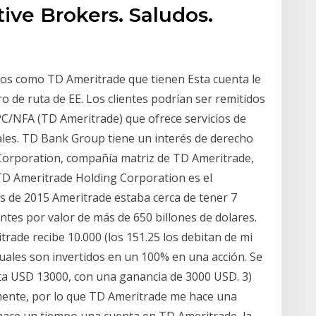
tive Brokers. Saludos.
ncos como TD Ameritrade que tienen Esta cuenta le
 de ruta de EE. Los clientes podrían ser remitidos
C/NFA (TD Ameritrade) que ofrece servicios de
nales. TD Bank Group tiene un interés de derecho
Corporation, compañía matriz de TD Ameritrade,
 TD Ameritrade Holding Corporation es el
es de 2015 Ameritrade estaba cerca de tener 7
entes por valor de más de 650 billones de dolares.
rade recibe 10.000 (los 151.25 los debitan de mi
 cuales son invertidos en un 100% en una acción. Se
ta USD 13000, con una ganancia de 3000 USD. 3)
amente, por lo que TD Ameritrade me hace una
i hace un tiempo una cuenta en TD Ameritrade, la