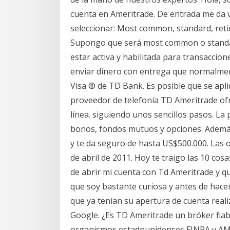
cuenta en Ameritrade. De entrada me da v
seleccionar: Most common, standard, reti
Supongo que será most common o standar
estar activa y habilitada para transaccio
enviar dinero con entrega que normalment
Visa ® de TD Bank. Es posible que se apli
proveedor de telefonía TD Ameritrade of
línea. siguiendo unos sencillos pasos. La
bonos, fondos mutuos y opciones. Ademá
y te da seguro de hasta US$500.000. Las o
de abril de 2011. Hoy te traigo las 10 c
de abrir mi cuenta con Td Ameritrade y q
que soy bastante curiosa y antes de hace
que ya tenían su apertura de cuenta real
Google. ¿Es TD Ameritrade un bróker fia
organismos estadounidenses FINRA y AML.