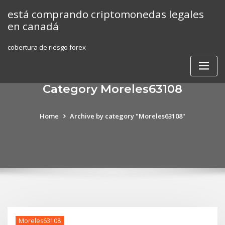
Skip
está comprando criptomonedas legales
to
en canadá
content
cobertura de riesgo forex
Category Moreles63108
Home
Archive by category "Moreles63108"
Moreles63108