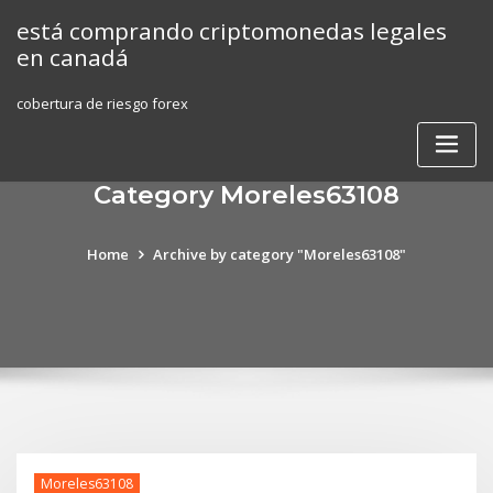
Skip
está comprando criptomonedas legales
to
en canadá
content
cobertura de riesgo forex
Category Moreles63108
Home
Archive by category "Moreles63108"
Moreles63108