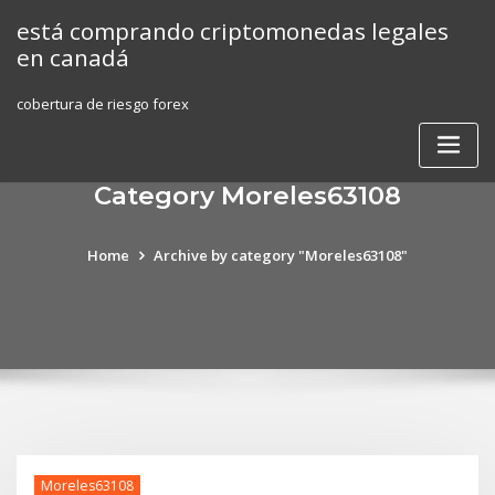
Skip
está comprando criptomonedas legales
to
en canadá
content
cobertura de riesgo forex
Category Moreles63108
Home
Archive by category "Moreles63108"
Moreles63108