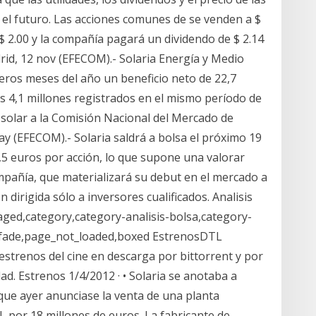
 el futuro. Las acciones comunes de se venden a $
 $ 2.00 y la compañía pagará un dividendo de $ 2.14
drid, 12 nov (EFECOM).- Solaria Energía y Medio
ros meses del año un beneficio neto de 22,7
los 4,1 millones registrados en el mismo período de
solar a la Comisión Nacional del Mercado de
y (EFECOM).- Solaria saldrá a bolsa el próximo 19
9,5 euros por acción, lo que supone una valorar
mpañía, que materializará su debut en el mercado a
 dirigida sólo a inversores cualificados. Analisis
paged,category,category-analisis-bolsa,category-
_fade,page_not_loaded,boxed EstrenosDTL
 estrenos del cine en descarga por bittorrent y por
dad. Estrenos 1/4/2012 · • Solaria se anotaba a
que ayer anunciase la venta de una planta
L por 18 millones de euros. La fabricante de