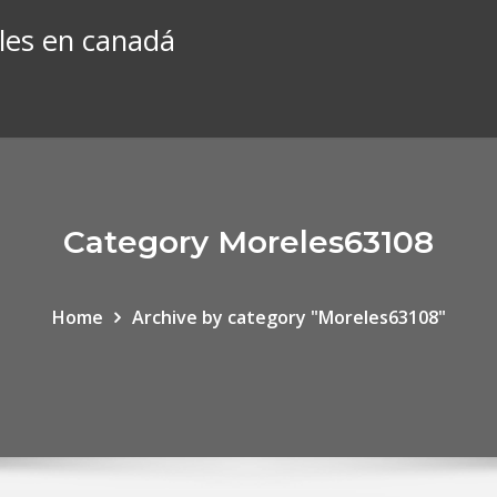
les en canadá
Category Moreles63108
Home
Archive by category "Moreles63108"