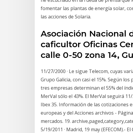
he escuchado en la rueda de prensa que le
fomentar las plantas de energía solar, co
las acciones de Solaria.
Asociación Nacional d
caficultor Oficinas Ce
calle 0-50 zona 14, G
11/27/2000 · Le sigue Telecom, cuyas var
Grupo Galicia, con casi el 15%. Según los 
tres empresas determinan el 55% del índi
MerVal sólo el 43%. El MerVal seguirá 11/2
Ibex 35. Información de las cotizaciones 
europeas y del Acciones archivos - Página 
mercados. 19. archive,paged,category,ca
5/19/2011 · Madrid, 19 may (EFECOM).- El 