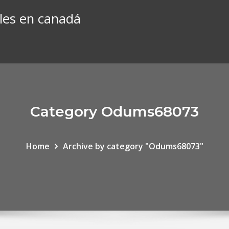
les en canadá
Category Odums68073
Home
Archive by category "Odums68073"