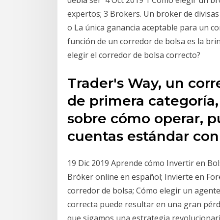
debía ser 4 Oct 2019 1 Cómo elegir un br
expertos; 3 Brokers. Un broker de divisa
o La única ganancia aceptable para un cor
función de un corredor de bolsa es la br
elegir el corredor de bolsa correcto?
Trader's Way, un corr
de primera categoría
sobre cómo operar, pu
cuentas estándar co
19 Dic 2019 Aprende cómo Invertir en Bols
Bróker online en español; Invierte en Fore
corredor de bolsa; Cómo elegir un agente 
correcta puede resultar en una gran pérdi
que sigamos una estrategia revolucionaria 