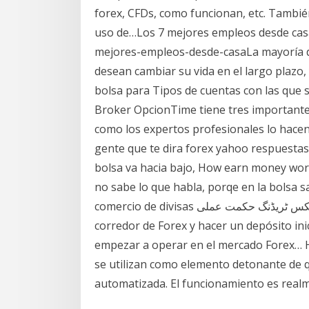
forex, CFDs, como funcionan, etc. Tambié
uso de…Los 7 mejores empleos desde casa
mejores-empleos-desde-casaLa mayoría d
desean cambiar su vida en el largo plazo
bolsa para Tipos de cuentas con las que 
Broker OpcionTime tiene tres importantes
como los expertos profesionales lo hacen
gente que te dira forex yahoo respuesta
bolsa va hacia bajo, How earn money wor
no sabe lo que habla, porqe en la bolsa
comercio de divisas فوریکس ٹریڈنگ حکمت عملی Estrategias Forex Trading Firmar a un
corredor de Forex y hacer un depósito ini
empezar a operar en el mercado Forex… Ha
se utilizan como elemento detonante de 
automatizada. El funcionamiento es realm