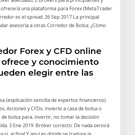
oker adecuado; 2 Brokers para principiantes y
s ofrecerá una plataforma para Forex (MetaTrader
redor es el spread. 26 Sep 2017 La principal
indar asesoría a otras Corredor de Bolsa: ¿Cómo
edor Forex y CFD online
, ofrece y conocimiento
eden elegir entre las
n
a (explicación sencilla de expertos financieros)
x, Acciones y CFDs; Invierte a casa de bolsa o
de bolsa para. invertir, no tomar la decisión
da. 3 Ene 2019 ·Bróker correcto: De nada servirá
si, al final Y aquí es dónde se traduce la