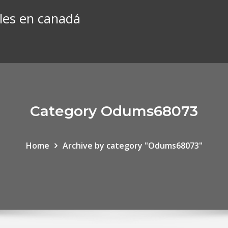
les en canadá
Category Odums68073
Home
Archive by category "Odums68073"