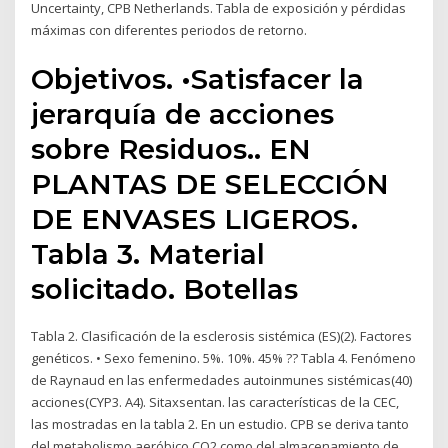
Uncertainty, CPB Netherlands. Tabla de exposición y pérdidas
máximas con diferentes periodos de retorno.
Objetivos. •Satisfacer la
jerarquía de acciones
sobre Residuos.. EN
PLANTAS DE SELECCIÓN
DE ENVASES LIGEROS.
Tabla 3. Material
solicitado. Botellas
Tabla 2. Clasificación de la esclerosis sistémica (ES)(2). Factores
genéticos. • Sexo femenino. 5%. 10%. 45% ?? Tabla 4. Fenómeno
de Raynaud en las enfermedades autoinmunes sistémicas(40)
acciones(CYP3. A4). Sitaxsentan. las características de la CEC,
las mostradas en la tabla 2. En un estudio. CPB se deriva tanto
del metabolismo aeróbico CO2 como del almacenamiento de