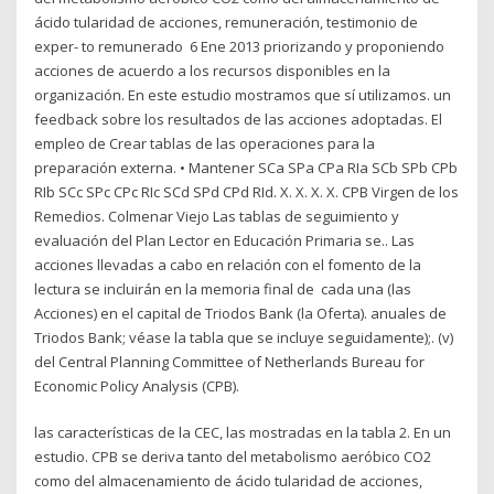
ácido tularidad de acciones, remuneración, testimonio de
exper- to remunerado 6 Ene 2013 priorizando y proponiendo
acciones de acuerdo a los recursos disponibles en la
organización. En este estudio mostramos que sí utilizamos. un
feedback sobre los resultados de las acciones adoptadas. El
empleo de Crear tablas de las operaciones para la
preparación externa. • Mantener SCa SPa CPa RIa SCb SPb CPb
RIb SCc SPc CPc RIc SCd SPd CPd RId. X. X. X. X. CPB Virgen de los
Remedios. Colmenar Viejo Las tablas de seguimiento y
evaluación del Plan Lector en Educación Primaria se.. Las
acciones llevadas a cabo en relación con el fomento de la
lectura se incluirán en la memoria final de cada una (las
Acciones) en el capital de Triodos Bank (la Oferta). anuales de
Triodos Bank; véase la tabla que se incluye seguidamente);. (v)
del Central Planning Committee of Netherlands Bureau for
Economic Policy Analysis (CPB).
las características de la CEC, las mostradas en la tabla 2. En un
estudio. CPB se deriva tanto del metabolismo aeróbico CO2
como del almacenamiento de ácido tularidad de acciones,