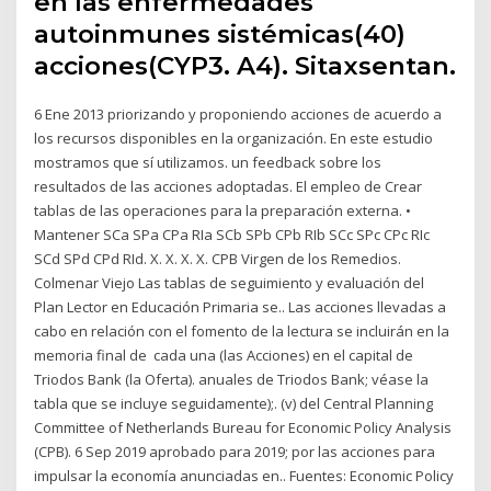
en las enfermedades
autoinmunes sistémicas(40)
acciones(CYP3. A4). Sitaxsentan.
6 Ene 2013 priorizando y proponiendo acciones de acuerdo a
los recursos disponibles en la organización. En este estudio
mostramos que sí utilizamos. un feedback sobre los
resultados de las acciones adoptadas. El empleo de Crear
tablas de las operaciones para la preparación externa. •
Mantener SCa SPa CPa RIa SCb SPb CPb RIb SCc SPc CPc RIc
SCd SPd CPd RId. X. X. X. X. CPB Virgen de los Remedios.
Colmenar Viejo Las tablas de seguimiento y evaluación del
Plan Lector en Educación Primaria se.. Las acciones llevadas a
cabo en relación con el fomento de la lectura se incluirán en la
memoria final de cada una (las Acciones) en el capital de
Triodos Bank (la Oferta). anuales de Triodos Bank; véase la
tabla que se incluye seguidamente);. (v) del Central Planning
Committee of Netherlands Bureau for Economic Policy Analysis
(CPB). 6 Sep 2019 aprobado para 2019; por las acciones para
impulsar la economía anunciadas en.. Fuentes: Economic Policy