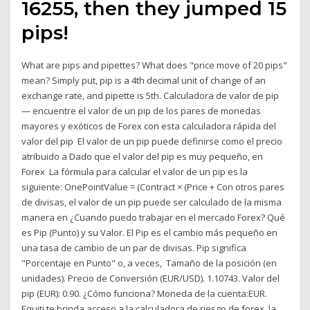
16255, then they jumped 15
pips!
What are pips and pipettes? What does "price move of 20 pips"
mean? Simply put, pip is a 4th decimal unit of change of an
exchange rate, and pipette is 5th. Calculadora de valor de pip
— encuentre el valor de un pip de los pares de monedas
mayores y exóticos de Forex con esta calculadora rápida del
valor del pip El valor de un pip puede definirse como el precio
atribuido a Dado que el valor del pip es muy pequeño, en
Forex La fórmula para calcular el valor de un pip es la
siguiente: OnePointValue = (Contract × (Price + Con otros pares
de divisas, el valor de un pip puede ser calculado de la misma
manera en ¿Cuando puedo trabajar en el mercado Forex? Qué
es Pip (Punto) y su Valor. El Pip es el cambio más pequeño en
una tasa de cambio de un par de divisas. Pip significa
"Porcentaje en Punto" o, a veces, Tamaño de la posición (en
unidades). Precio de Conversión (EUR/USD). 1.10743. Valor del
pip (EUR): 0.90. ¿Cómo funciona? Moneda de la cuenta:EUR.
Equiti te brinda acceso a la calculadora de riesgo de forex, la