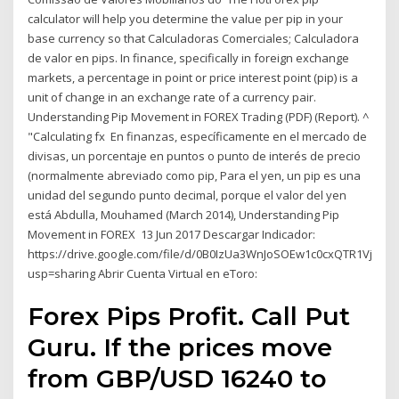
calculator will help you determine the value per pip in your
base currency so that Calculadoras Comerciales; Calculadora
de valor en pips. In finance, specifically in foreign exchange
markets, a percentage in point or price interest point (pip) is a
unit of change in an exchange rate of a currency pair.
Understanding Pip Movement in FOREX Trading (PDF) (Report). ^
"Calculating fx En finanzas, específicamente en el mercado de
divisas, un porcentaje en puntos o punto de interés de precio
(normalmente abreviado como pip, Para el yen, un pip es una
unidad del segundo punto decimal, porque el valor del yen
está Abdulla, Mouhamed (March 2014), Understanding Pip
Movement in FOREX 13 Jun 2017 Descargar Indicador:
https://drive.google.com/file/d/0B0IzUa3WnJoSOEw1c0cxQTR1VjQ/vi
usp=sharing Abrir Cuenta Virtual en eToro:
Forex Pips Profit. Call Put
Guru. If the prices move
from GBP/USD 16240 to