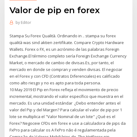
Valor de pip en forex
by
Editor
Stampa Su Forex Qualità. Ordinando in .. stampa su forex
qualità was sind aktien zertifikate. Compare Crypto Hardware
Wallets. Forex o FX, es un acrónimo de las palabras Foreign
Exchange.El término completo sería Foreign Exchange Currency
Market, o mercado de cambio de divisas.Es, por tanto, el
mercado en donde se compran y venden divisas. El negociar
en el Forex y con CFD (Contratos Diferenciales) es calificado
como alto riesgo y no es apto para toda persona.
10 May 2019 El Pip en Forex refleja el movimiento de precio
incremental, mostrando el valor específico que muestra en el
mercado. Es una unidad estándar ¿Debo entender antes el
valor del Pip y del Margen? Para calcular el valor de pip por 1
lote se multiplica el "Valor Nominal de un lote" ¿Qué es el
Forex? Negoceie CFDs em forex e use a calculadora de pips da
FxPro para calcular os A FxPro não é regulamentada pela
Comissão de Valores Mobiliários do The HotForex pip