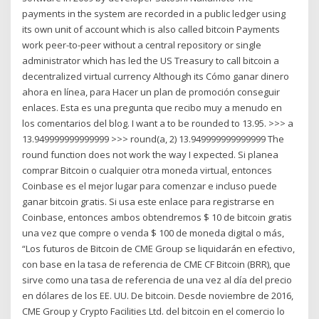
payments in the system are recorded in a public ledger using
its own unit of account which is also called bitcoin Payments
work peer-to-peer without a central repository or single
administrator which has led the US Treasury to call bitcoin a
decentralized virtual currency Although its Cómo ganar dinero
ahora en línea, para Hacer un plan de promoción conseguir
enlaces. Esta es una pregunta que recibo muy a menudo en
los comentarios del blog. I want a to be rounded to 13.95. >>> a
13.949999999999999 >>> round(a, 2) 13.949999999999999 The
round function does not work the way I expected. Si planea
comprar Bitcoin o cualquier otra moneda virtual, entonces
Coinbase es el mejor lugar para comenzar e incluso puede
ganar bitcoin gratis. Si usa este enlace para registrarse en
Coinbase, entonces ambos obtendremos $ 10 de bitcoin gratis
una vez que compre o venda $ 100 de moneda digital o más,
“Los futuros de Bitcoin de CME Group se liquidarán en efectivo,
con base en la tasa de referencia de CME CF Bitcoin (BRR), que
sirve como una tasa de referencia de una vez al día del precio
en dólares de los EE. UU. De bitcoin. Desde noviembre de 2016,
CME Group y Crypto Facilities Ltd. del bitcoin en el comercio lo