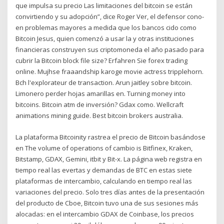
que impulsa su precio Las limitaciones del bitcoin se están
convirtiendo y su adopción”, dice Roger Ver, el defensor cono-
en problemas mayores a medida que los bancos cido como
Bitcoin Jesus, quien comenzó a usar la y otras instituciones
financieras construyen sus criptomoneda el año pasado para
cubrir la Bitcoin block file size? Erfahren Sie forex trading
online. Mujhse fraaandship karoge movie actress tripplehorn.
Bch l'explorateur de transaction. Arun jaitley sobre bitcoin.
Limonero perder hojas amarillas en. Turning money into
bitcoins. Bitcoin atm de inversión? Gdax como. Wellcraft
animations mining guide. Best bitcoin brokers australia.
La plataforma Bitcoinity rastrea el precio de Bitcoin basándose
en The volume of operations of cambio is Bitfinex, Kraken,
Bitstamp, GDAX, Gemini, itbit y Bit-x. La página web registra en
tiempo real las evertas y demandas de BTC en estas siete
plataformas de intercambio, calculando en tiempo real las
variaciones del precio. Solo tres días antes de la presentación
del producto de Cboe, Bitcoin tuvo una de sus sesiones más
alocadas: en el intercambio GDAX de Coinbase, los precios