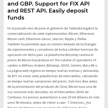
and GBP. Support for FIX API
and REST API. Easily deposit
funds
En el pasado mes de junio el gobierno de Tailandia legalizó la
comercialización de siete criptomonedas: Bitcoin, Ethereum,
Bitcoin cash, Ethereum classic, Litecoin, Ripple y Stellar.
También ha permitido que un número limitado de Exchanges
de criptomonedas y corredores de bolsa soliciten licencias de
operación en dicho pais. La plataforma Bitcoinity rastrea el
precio de Bitcoin basándose en The volume of operations of
cambio is Bitfinex, Kraken, Bitstamp, GDAX, Gemini, itbit y Bit-x.
La página web registra en tiempo real las evertas y demandas
de BTC en estas siete plataformas de intercambio, calculando
en tiempo real las variaciones del precio. Solo tres días antes
de la presentación del producto de Cboe, Bitcoin tuvo una de
sus sesiones más alocadas: en el intercambio GDAX de
Coinbase, los precios aumentaron a casi 20 mil dólares en solo
unos 90 minutos, antes de volver a caer. 7. Entonces, ¿los
futuros de bitcoins son una mala idea? El precio de las