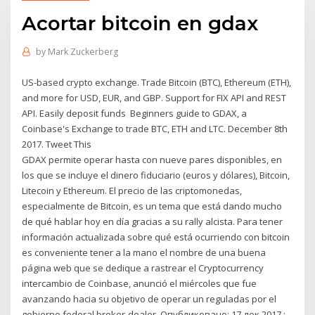
Acortar bitcoin en gdax
by
Mark Zuckerberg
US-based crypto exchange. Trade Bitcoin (BTC), Ethereum (ETH),
and more for USD, EUR, and GBP. Support for FIX API and REST
API. Easily deposit funds Beginners guide to GDAX, a
Coinbase's Exchange to trade BTC, ETH and LTC. December 8th
2017. Tweet This
GDAX permite operar hasta con nueve pares disponibles, en
los que se incluye el dinero fiduciario (euros y dólares), Bitcoin,
Litecoin y Ethereum. El precio de las criptomonedas,
especialmente de Bitcoin, es un tema que está dando mucho
de qué hablar hoy en día gracias a su rally alcista. Para tener
información actualizada sobre qué está ocurriendo con bitcoin
es conveniente tener a la mano el nombre de una buena
página web que se dedique a rastrear el Cryptocurrency
intercambio de Coinbase, anunció el miércoles que fue
avanzando hacia su objetivo de operar un reguladas por el
gobierno federal broker-dealer. Опубликовано: 17 дек 2017 ;