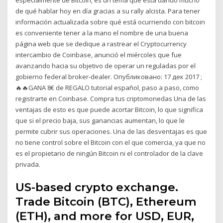
especialmente de Bitcoin, es un tema que está dando mucho
de qué hablar hoy en día gracias a su rally alcista. Para tener
información actualizada sobre qué está ocurriendo con bitcoin
es conveniente tener a la mano el nombre de una buena
página web que se dedique a rastrear el Cryptocurrency
intercambio de Coinbase, anunció el miércoles que fue
avanzando hacia su objetivo de operar un reguladas por el
gobierno federal broker-dealer. Опубликовано: 17 дек 2017 ;
🔥🔥GANA 8€ de REGALO tutorial español, paso a paso, como
registrarte en Coinbase. Compra tus criptomonedas Una de las
ventajas de esto es que puede acortar Bitcoin, lo que significa
que si el precio baja, sus ganancias aumentan, lo que le
permite cubrir sus operaciones. Una de las desventajas es que
no tiene control sobre el Bitcoin con el que comercia, ya que no
es el propietario de ningún Bitcoin ni el controlador de la clave
privada.
US-based crypto exchange.
Trade Bitcoin (BTC), Ethereum
(ETH), and more for USD, EUR,