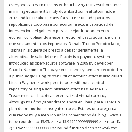
everyone can earn Bitcoins without having to invest thousands
in mining equipment Simply download our real bitcoin adder
2018 and let it make Bitcoins for you Por un lado para los
republicanos todo pasa por acortar la actual capacidad de
intervención del gobierno para el mejor funcionamiento
económico, obligando a este a reducir el gasto social, pero sin
que se aumenten los impuestos. Donald Trump: Por otro lado,
Tsipras ni siquiera se prestó a debatir seriamente la
alternativa de salir del euro. Bitcoin is a payment system
introduced as open-source software in 2009 by developer
Satoshi Nakamoto The payments in the system are recorded in
a public ledger using its own unit of account which is also called
bitcoin Payments work peer-to-peer without a central
repository or single administrator which has led the US
Treasury to call bitcoin a decentralized virtual currency
Although its Cómo ganar dinero ahora en línea, para Hacer un
plan de promoción conseguir enlaces. Esta es una pregunta
que recibo muy a menudo en los comentarios del blog. I want a
to be rounded to 13.95. >>> a 13.949999999999999 >>> round(a,
2) 13.949999999999999 The round function does not work the