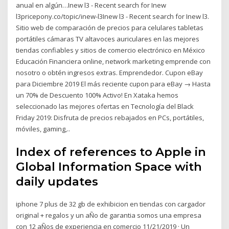
anual en algún…Inew l3 - Recent search for Inew
l3pricepony.co/topic/inew-l3Inew l3 - Recent search for Inew l3.
Sitio web de comparación de precios para celulares tabletas
portátiles cámaras TV altavoces auriculares en las mejores
tiendas confiables y sitios de comercio electrónico en México
Educación Financiera online, network marketing emprende con
nosotro o obtén ingresos extras. Emprendedor. Cupon eBay
para Diciembre 2019 El más reciente cupon para eBay → Hasta
un 70% de Descuento 100% Activo! En Xataka hemos
seleccionado las mejores ofertas en Tecnología del Black
Friday 2019: Disfruta de precios rebajados en PCs, portátiles,
móviles, gaming,..
Index of references to Apple in
Global Information Space with
daily updates
iphone 7 plus de 32 gb de exhibicion en tiendas con cargador
original + regalos y un aÑo de garantia somos una empresa
con 12 aÑos de experiencia en comercio 11/21/2019 · Un