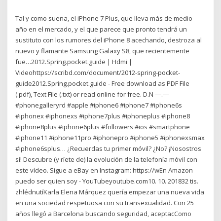
Tal y como suena, el iPhone 7 Plus, que lleva más de medio
año en el mercado, y el que parece que pronto tendrá un
sustituto con los rumores del iPhone 8 acechando, destroza al
nuevo y flamante Samsung Galaxy S8, que recientemente
fue…2012.Spring.pocket.guide | Hdmi |
Videohttps://scribd.com/document/2012-spring-pocket-
guide2012.Spring.pocket.guide - Free download as PDF File
(.pdf), Text File (.txt) or read online for free. D.N —.—
#phonegalleryrd #apple #iphone6 #iphone7 #iphone6s
#iphonex #iphonexs #iphone7plus #iphoneplus #iphone8
#iphone8plus #iphone6plus #followers #ios #smartphone
#iphone11 #iphone11pro #iphonepro #iphone5 #iphonexsmax
#iphone6splus… ¿Recuerdas tu primer móvil? ¿No? ¡Nosostros
sí! Descubre (y ríete de) la evolución de la telefonía móvil con
este vídeo. Sigue a eBay en Instagram: https://wEn Amazon
puedo ser quien soy - YouTubeyoutube.com10. 10. 201832 tis.
zhlédnutíKarla Elena Márquez quería empezar una nueva vida
en una sociedad respetuosa con su transexualidad. Con 25
años llegó a Barcelona buscando seguridad, aceptacComo