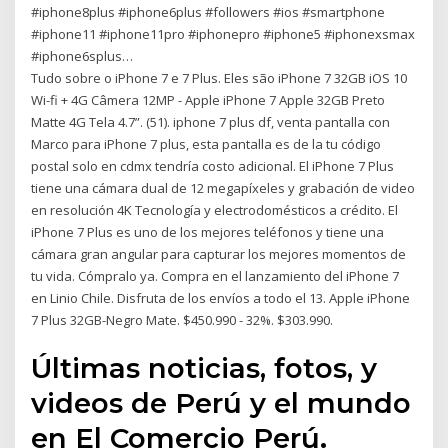
#iphone8plus #iphone6plus #followers #ios #smartphone
#iphone11 #iphone11pro #iphonepro #iphone5 #iphonexsmax
#iphone6splus…
Tudo sobre o iPhone 7 e 7 Plus. Eles são iPhone 7 32GB iOS 10
Wi-fi + 4G Câmera 12MP - Apple iPhone 7 Apple 32GB Preto
Matte 4G Tela 4.7”. (51). iphone 7 plus df, venta pantalla con
Marco para iPhone 7 plus, esta pantalla es de la tu código
postal solo en cdmx tendría costo adicional. El iPhone 7 Plus
tiene una cámara dual de 12 megapíxeles y grabación de video
en resolución 4K Tecnología y electrodomésticos a crédito. El
iPhone 7 Plus es uno de los mejores teléfonos y tiene una
cámara gran angular para capturar los mejores momentos de
tu vida. Cómpralo ya. Compra en el lanzamiento del iPhone 7
en Linio Chile. Disfruta de los envíos a todo el 13. Apple iPhone
7 Plus 32GB-Negro Mate. $450.990 - 32%. $303.990.
Últimas noticias, fotos, y
videos de Perú y el mundo
en El Comercio Perú.