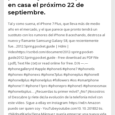
en casa el próximo 22 de
septiembre.
Tal y como suena, el iPhone 7 Plus, que lleva más de medio
año en el mercado, y el que parece que pronto tendrá un
sustituto con los rumores del iPhone 8 acechando, destroza al
nuevo y flamante Samsung Galaxy S8, que recientemente
fue…2012.Spring.pocket.guide | Hdmi |
Videohttps://scribd.com/document/2012-spring-pocket-
guide2012.Spring.pocket.guide - Free download as PDF File
(.pdf), Text File (.txt) or read online for free. D.N —.—
#phonegalleryrd #apple #iphone6 #iphone7 #iphone6s
#iphonex #iphonexs #iphone7plus #iphoneplus #iphone8
#iphone8plus #iphone6plus #followers #ios #smartphone
#iphone11 #iphone11pro #iphonepro #iphone5 #iphonexsmax
#iphone6splus… ¿Recuerdas tu primer móvil? ¿No? ¡Nosostros
sí! Descubre (y ríete de) la evolución de la telefonía móvil con
este vídeo. Sigue a eBay en Instagram: https://wEn Amazon
puedo ser quien soy - YouTubeyoutube.com10. 10. 201832 tis.
zhlédnutíKarla Elena Márquez quería empezar una nueva vida