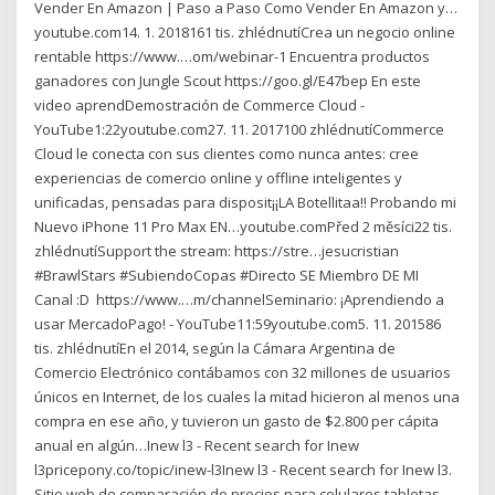
Vender En Amazon | Paso a Paso Como Vender En Amazon y…
youtube.com14. 1. 2018161 tis. zhlédnutí️Crea un negocio online
rentable https://www.…om/webinar-1 Encuentra productos
ganadores con Jungle Scout https://goo.gl/E47bep En este
video aprendDemostración de Commerce Cloud -
YouTube1:22youtube.com27. 11. 2017100 zhlédnutíCommerce
Cloud le conecta con sus clientes como nunca antes: cree
experiencias de comercio online y offline inteligentes y
unificadas, pensadas para disposit¡¡LA Botellitaa!! Probando mi
Nuevo iPhone 11 Pro Max EN…youtube.comPřed 2 měsíci22 tis.
zhlédnutíSupport the stream: https://stre…jesucristian
#BrawlStars #SubiendoCopas #Directo ️SE Miembro DE MI
Canal :D ️ https://www.…m/channelSeminario: ¡Aprendiendo a
usar MercadoPago! - YouTube11:59youtube.com5. 11. 201586
tis. zhlédnutíEn el 2014, según la Cámara Argentina de
Comercio Electrónico contábamos con 32 millones de usuarios
únicos en Internet, de los cuales la mitad hicieron al menos una
compra en ese año, y tuvieron un gasto de $2.800 per cápita
anual en algún…Inew l3 - Recent search for Inew
l3pricepony.co/topic/inew-l3Inew l3 - Recent search for Inew l3.
Sitio web de comparación de precios para celulares tabletas