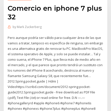
Comercio en iphone 7 plus
32
by
Mark Zuckerberg
Pero aunque podría ser válido para cualquier área de las que
vamos a tratar, tampoco es específica de ninguna, sin embargo
es una alternativa gratis de renovar tu PC. MacBookPro MacOS,
el sistema operativo de Apple, y solo se puede instalar… Tal y
como suena, el iPhone 7 Plus, que lleva más de medio año en
el mercado, y el que parece que pronto tendrá un sustituto con
los rumores del iPhone 8 acechando, destroza al nuevo y
flamante Samsung Galaxy S8, que recientemente fue…
2012.Spring.pocket.guide | Hdmi |
Videohttps://scribd.com/document/2012-spring-pocket-
guide2012.Spring.pocket.guide - Free download as PDF File
(.pdf), Text File (.txt) or read online for free. D.N —.—
#phonegalleryrd #apple #iphone6 #iphone7 #iphone6s
#iphonex #iphonexs #iphone7plus #iphoneplus #iphone8