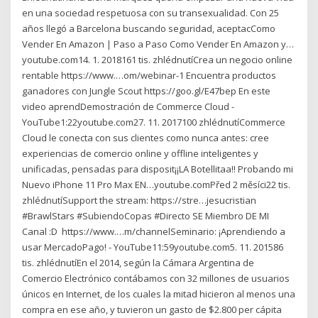
en una sociedad respetuosa con su transexualidad. Con 25
años llegó a Barcelona buscando seguridad, aceptacComo
Vender En Amazon | Paso a Paso Como Vender En Amazon y…
youtube.com14. 1. 2018161 tis. zhlédnutí️Crea un negocio online
rentable https://www.…om/webinar-1 Encuentra productos
ganadores con Jungle Scout https://goo.gl/E47bep En este
video aprendDemostración de Commerce Cloud -
YouTube1:22youtube.com27. 11. 2017100 zhlédnutíCommerce
Cloud le conecta con sus clientes como nunca antes: cree
experiencias de comercio online y offline inteligentes y
unificadas, pensadas para disposit¡¡LA Botellitaa!! Probando mi
Nuevo iPhone 11 Pro Max EN…youtube.comPřed 2 měsíci22 tis.
zhlédnutíSupport the stream: https://stre…jesucristian
#BrawlStars #SubiendoCopas #Directo ️SE Miembro DE MI
Canal :D ️ https://www.…m/channelSeminario: ¡Aprendiendo a
usar MercadoPago! - YouTube11:59youtube.com5. 11. 201586
tis. zhlédnutíEn el 2014, según la Cámara Argentina de
Comercio Electrónico contábamos con 32 millones de usuarios
únicos en Internet, de los cuales la mitad hicieron al menos una
compra en ese año, y tuvieron un gasto de $2.800 per cápita