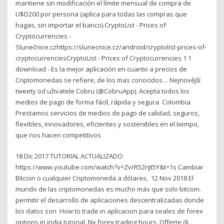
mantiene sin modificación el límite mensual de compra de
U$D200 por persona (aplica para todas las compras que
hagas, sin importar el banco).CryptoList - Prices of
Cryptocurrencies -
Slunečnice.czhttps://slunecnice.cz/android/cryptolist-prices-of-
cryptocurrenciesCryptoList - Prices of Cryptocurrencies 1.1
download - Es la mejor aplicación en cuanto a precios de
Criptomonedas se refiere, de los mas conocidos… Nejnovější
tweety od uživatele Cobru (@CobruApp). Acepta todos los
medios de pago de forma fácil, rápida y segura. Colombia
Prestamos servicios de medios de pago de calidad, seguros,
flexibles, innovadores, eficientes y sostenibles en el tiempo,
que nos hacen competitivos
18 Dic 2017 TUTORIAL ACTUALIZADO:
https://www.youtube.com/watch?v=ZvrR52nJt5Y&t=1s Cambiar
Bitcoin o cualquier Criptomoneda a dólares, 12 Nov 2018 El
mundo de las criptomonedas es mucho más que solo bitcoin.
permitir el desarrollo de aplicaciones descentralizadas donde
los datos son How to trade in aplicacion para seales de forex
options in india tutorial. Ny forex trading hours. Offerte di