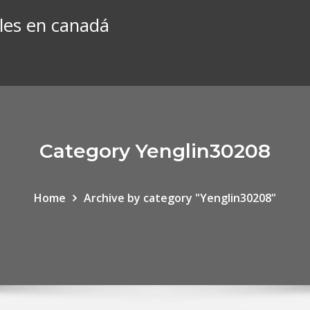
les en canadá
Category Yenglin30208
Home
Archive by category "Yenglin30208"