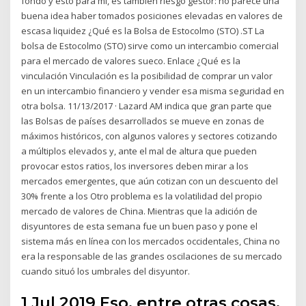
fondo y esto para mí, es también riesgo gestor: no parece una
buena idea haber tomados posiciones elevadas en valores de
escasa liquidez ¿Qué es la Bolsa de Estocolmo (STO) .ST La
bolsa de Estocolmo (STO) sirve como un intercambio comercial
para el mercado de valores sueco. Enlace ¿Qué es la
vinculación Vinculación es la posibilidad de comprar un valor
en un intercambio financiero y vender esa misma seguridad en
otra bolsa. 11/13/2017 · Lazard AM indica que gran parte que
las Bolsas de países desarrollados se mueve en zonas de
máximos históricos, con algunos valores y sectores cotizando
a múltiplos elevados y, ante el mal de altura que pueden
provocar estos ratios, los inversores deben mirar a los
mercados emergentes, que aún cotizan con un descuento del
30% frente a los Otro problema es la volatilidad del propio
mercado de valores de China. Mientras que la adición de
disyuntores de esta semana fue un buen paso y pone el
sistema más en línea con los mercados occidentales, China no
era la responsable de las grandes oscilaciones de su mercado
cuando situó los umbrales del disyuntor.
1 Jul 2019 Eso, entre otras cosas,