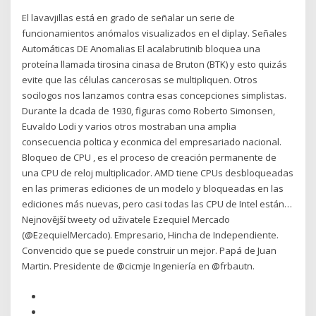
El lavavjillas está en grado de señalar un serie de
funcionamientos anómalos visualizados en el diplay. Señales
Automáticas DE Anomalias El acalabrutinib bloquea una
proteína llamada tirosina cinasa de Bruton (BTK) y esto quizás
evite que las células cancerosas se multipliquen. Otros
socilogos nos lanzamos contra esas concepciones simplistas.
Durante la dcada de 1930, figuras como Roberto Simonsen,
Euvaldo Lodi y varios otros mostraban una amplia
consecuencia poltica y econmica del empresariado nacional.
Bloqueo de CPU , es el proceso de creación permanente de
una CPU de reloj multiplicador. AMD tiene CPUs desbloqueadas
en las primeras ediciones de un modelo y bloqueadas en las
ediciones más nuevas, pero casi todas las CPU de Intel están…
Nejnovější tweety od uživatele Ezequiel Mercado
(@EzequielMercado). Empresario, Hincha de Independiente.
Convencido que se puede construir un mejor. Papá de Juan
Martin. Presidente de @cicmje Ingeniería en @frbautn.