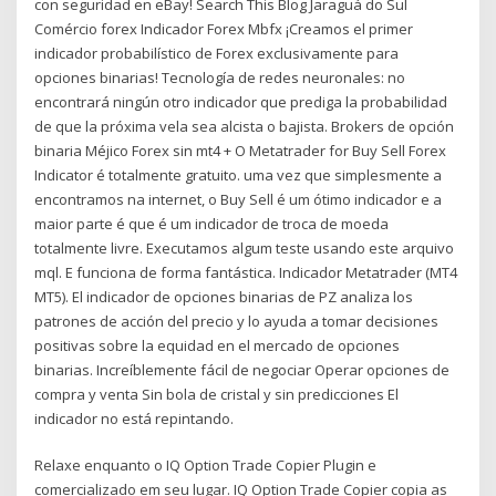
con seguridad en eBay! Search This Blog Jaraguá do Sul
Comércio forex Indicador Forex Mbfx ¡Creamos el primer
indicador probabilístico de Forex exclusivamente para
opciones binarias! Tecnología de redes neuronales: no
encontrará ningún otro indicador que prediga la probabilidad
de que la próxima vela sea alcista o bajista. Brokers de opción
binaria Méjico Forex sin mt4 + O Metatrader for Buy Sell Forex
Indicator é totalmente gratuito. uma vez que simplesmente a
encontramos na internet, o Buy Sell é um ótimo indicador e a
maior parte é que é um indicador de troca de moeda
totalmente livre. Executamos algum teste usando este arquivo
mql. E funciona de forma fantástica. Indicador Metatrader (MT4
MT5). El indicador de opciones binarias de PZ analiza los
patrones de acción del precio y lo ayuda a tomar decisiones
positivas sobre la equidad en el mercado de opciones
binarias. Increíblemente fácil de negociar Operar opciones de
compra y venta Sin bola de cristal y sin predicciones El
indicador no está repintando.
Relaxe enquanto o IQ Option Trade Copier Plugin e
comercializado em seu lugar. IQ Option Trade Copier copia as