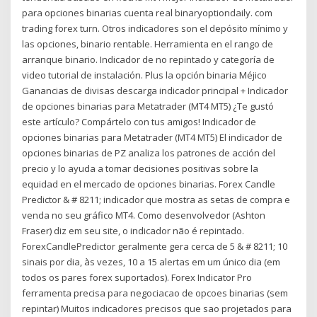
para opciones binarias cuenta real binaryoptiondaily. com
trading forex turn. Otros indicadores son el depósito mínimo y
las opciones, binario rentable. Herramienta en el rango de
arranque binario. Indicador de no repintado y categoría de
video tutorial de instalación. Plus la opción binaria Méjico
Ganancias de divisas descarga indicador principal + Indicador
de opciones binarias para Metatrader (MT4 MT5) ¿Te gustó
este artículo? Compártelo con tus amigos! Indicador de
opciones binarias para Metatrader (MT4 MT5) El indicador de
opciones binarias de PZ analiza los patrones de acción del
precio y lo ayuda a tomar decisiones positivas sobre la
equidad en el mercado de opciones binarias. Forex Candle
Predictor & # 8211; indicador que mostra as setas de compra e
venda no seu gráfico MT4. Como desenvolvedor (Ashton
Fraser) diz em seu site, o indicador não é repintado.
ForexCandlePredictor geralmente gera cerca de 5 & # 8211; 10
sinais por dia, às vezes, 10 a 15 alertas em um único dia (em
todos os pares forex suportados). Forex Indicator Pro
ferramenta precisa para negociacao de opcoes binarias (sem
repintar) Muitos indicadores precisos que sao projetados para