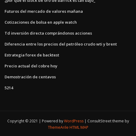
¿por qué el stock de oro de barrick es tan bajo_
Futuros del mercado de valores mañana
Cotizaciones de bolsa en apple watch
Td inversión directa comprándonos acciones
Diferencia entre los precios del petróleo crudo wti y brent
Estrategia forex de backtest
Precio actual del cobre hoy
Demostración de centavos
5214
Copyright © 2021 | Powered by
WordPress
|
ConsultStreet theme by
ThemeArile
HTML MAP