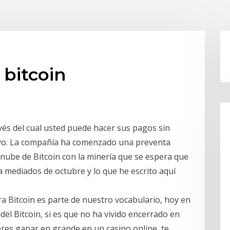
 bitcoin
avés del cual usted puede hacer sus pagos sin
ctivo. La compañía ha comenzado una preventa
a nube de Bitcoin con la minería que se espera que
a mediados de octubre y lo que he escrito aquí
a Bitcoin es parte de nuestro vocabulario, hoy en
del Bitcoin, si es que no ha vivido encerrado en
eres ganar en grande en un casino online, te