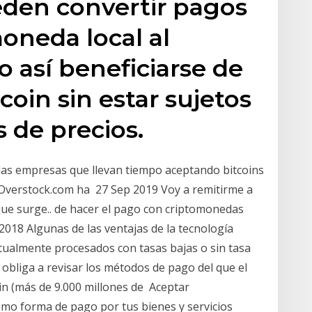
den convertir pagos
moneda local al
o así beneficiarse de
tcoin sin estar sujetos
s de precios.
as empresas que llevan tiempo aceptando bitcoins
Overstock.com ha 27 Sep 2019 Voy a remitirme a
que surge.. de hacer el pago con criptomonedas
018 Algunas de las ventajas de la tecnología
ctualmente procesados con tasas bajas o sin tasa
obliga a revisar los métodos de pago del que el
oin (más de 9.000 millones de Aceptar
o forma de pago por tus bienes y servicios