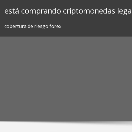
Skip
está comprando criptomonedas lega
to
content
cobertura de riesgo forex