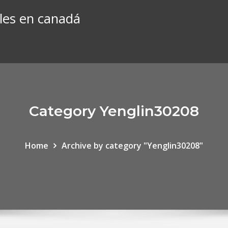
les en canadá
Category Yenglin30208
Home
Archive by category "Yenglin30208"