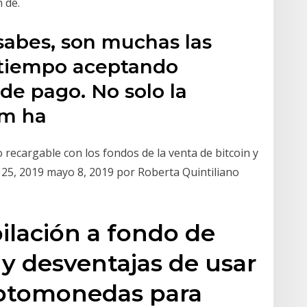
n de.
sabes, son muchas las
 tiempo aceptando
de pago. No solo la
om ha
 recargable con los fondos de la venta de bitcoin y
25, 2019 mayo 8, 2019 por Roberta Quintiliano
ilación a fondo de
 y desventajas de usar
riptomonedas para