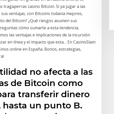
 tragaperras casino Bitcoin. Si ya jugar a las
sus ventajas, con Bitcoins todavía mejores,
to del Bitcoin? ¿Qué riesgos asumen sus
 preguntas cómo sumarte a esta tendencia,
mos las ventajas e implicaciones de la incursión
azar en línea y el impacto que esta… En CasinoSlam
sinos online en España. Bonos, estrategias,
a!
tilidad no afecta a las
jas de Bitcoin como
ara transferir dinero
 hasta un punto B.