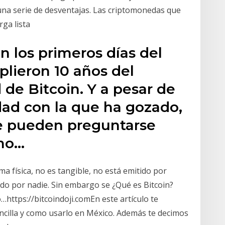
una serie de desventajas. Las criptomonedas que
rga lista
 los primeros días del
lieron 10 años del
 de Bitcoin. Y a pesar de
dad con la que ha gozado,
e pueden preguntarse
ómo…
ma física, no es tangible, no está emitido por
o por nadie. Sin embargo se ¿Qué es Bitcoin?
https://bitcoindoji.comEn este artículo te
ncilla y como usarlo en México. Además te decimos